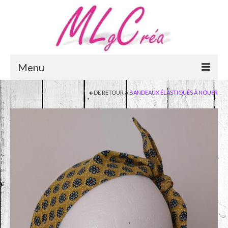
Menu
DE RETOUR À
BANDEAUX ÉLASTIQUÉS À NOUER
Accueil
e-Boutique
Panier
Mon compte
Qui suis-je ?
Mentions légales
Contactez-moi