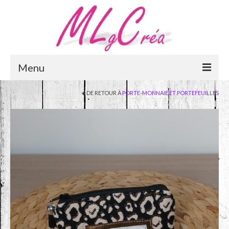
Menu
DE RETOUR À
PORTE-MONNAIE ET PORTEFEUILLES
Accueil
e-Boutique
Panier
Mon compte
Qui suis-je ?
Mentions légales
Contactez-moi