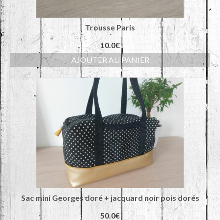
Trousse Paris
10.0
€
AJOUTER AU PANIER
Sac mini Georges doré + jacquard noir pois dorés
50.0
€