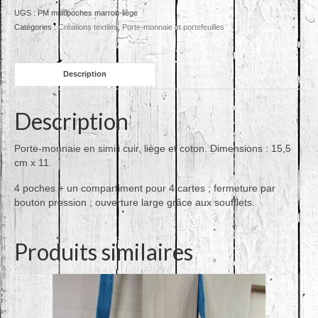
multipoches
UGS :
PM multipoches marron-liège
marron-
Catégories :
Créations textiles
,
Porte-monnaie et portefeuilles
liège
Description
Description
Porte-monnaie en simili cuir, liège et coton. Dimensions : 15,5
cm x 11.
4 poches + un compartiment pour 4 cartes ; fermeture par
bouton pression ; ouverture large grâce aux soufflets.
Produits similaires