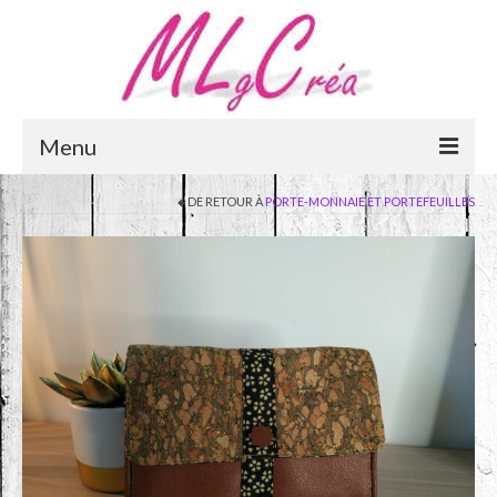
Menu
DE RETOUR À
PORTE-MONNAIE ET PORTEFEUILLES
Accueil
e-Boutique
Panier
Mon compte
Qui suis-je ?
Mentions légales
Contactez-moi