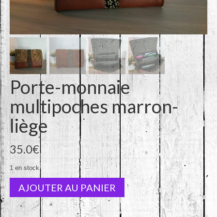
Porte-monnaie
multipoches marron-
liège
35.0
€
1 en stock
quantité
AJOUTER AU PANIER
de
Porte-
monnaie