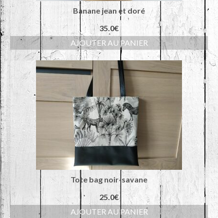
Banane jean et doré
35.0
€
AJOUTER AU PANIER
Tote bag noir-savane
25.0
€
AJOUTER AU PANIER