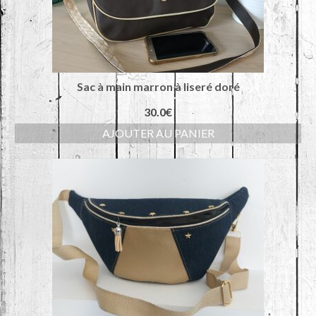
Sac à main marron à liseré doré
30.0
€
AJOUTER AU PANIER