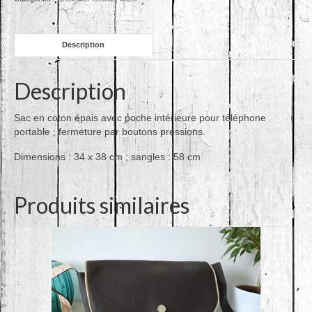
roses
Description
Description
Sac en coton épais avec poche intérieure pour téléphone
portable ; fermeture par boutons pressions.
Dimensions : 34 x 38 cm ; sangles : 58 cm
Produits similaires