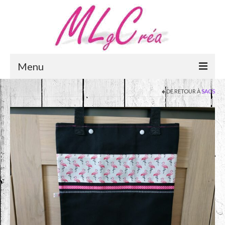
Menu
DE RETOUR À
SACS
Accueil
e-Boutique
Panier
Mon compte
Qui suis-je ?
Mentions légales
Contactez-moi