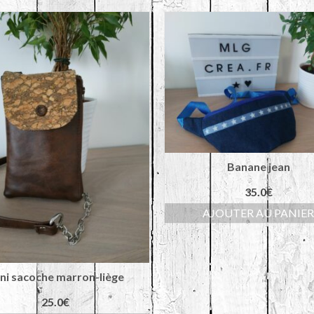
Banane jean
35.0
€
AJOUTER AU PANIE
ni sacoche marron-liège
25.0
€